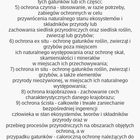
tych gatunków lub ich części;
5) ochrona czynna - stosowanie, w razie potrzeby,
zabiegów ochronnych w celu
przywrócenia naturalnego stanu ekosystemów i
składników przyrody lub
zachowania siedlisk przyrodniczych oraz siedlisk roślin,
zwierząt lub grzybów;
6) ochrona ex situ - ochronę gatunków roślin, zwierząt i
grzybów poza miejscem
ich naturalnego występowania oraz ochronę skał,
skamieniałości i minerałów
w miejscach ich przechowywania;
7) ochrona in situ - ochronę gatunków roślin, zwierząt i
grzybów, a także elementów
przyrody nieożywionej, w miejscach ich naturalnego
występowania;
8) ochrona krajobrazowa - zachowanie cech
charakterystycznych danego krajobrazu;
9) ochrona ścisła - całkowite i trwałe zaniechanie
bezpośredniej ingerencji
człowieka w stan ekosystemów, tworów i składników
przyrody oraz w
przebieg procesów przyrodniczych na obszarach objętych
ochroną, a w
przypadku gatunków - całoroczną ochronę należących do