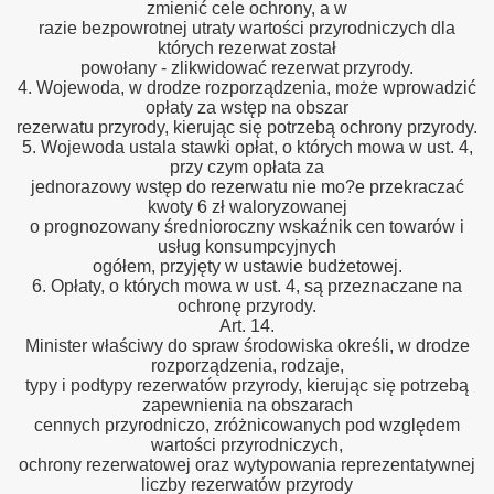
zmienić cele ochrony, a w
razie bezpowrotnej utraty wartości przyrodniczych dla
których rezerwat został
powołany - zlikwidować rezerwat przyrody.
4. Wojewoda, w drodze rozporządzenia, może wprowadzić
opłaty za wstęp na obszar
rezerwatu przyrody, kierując się potrzebą ochrony przyrody.
5. Wojewoda ustala stawki opłat, o których mowa w ust. 4,
przy czym opłata za
jednorazowy wstęp do rezerwatu nie mo?e przekraczać
kwoty 6 zł waloryzowanej
o prognozowany średnioroczny wskaźnik cen towarów i
usług konsumpcyjnych
ogółem, przyjęty w ustawie budżetowej.
6. Opłaty, o których mowa w ust. 4, są przeznaczane na
ochronę przyrody.
Art. 14.
Minister właściwy do spraw środowiska określi, w drodze
rozporządzenia, rodzaje,
typy i podtypy rezerwatów przyrody, kierując się potrzebą
zapewnienia na obszarach
cennych przyrodniczo, zróżnicowanych pod względem
wartości przyrodniczych,
ochrony rezerwatowej oraz wytypowania reprezentatywnej
liczby rezerwatów przyrody