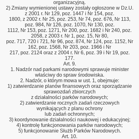
organizacyjną.
2) Zmiany wymienionej ustawy zostały ogłoszone w Dz.U.
z 2001 r. Nr 129, poz. 1447 i Nr 154, poz.
1800, z 2002 r. Nr 25, poz. 253, Nr 74, poz. 676, Nr 113,
poz. 984, Nr 126, poz. 1070, Nr 130, poz.
1112, Nr 153, poz. 1271, Nr 200, poz. 1682 i Nr 240, poz.
2058, z 2003 r. Nr 1, poz. 15, Nr 80,
poz. 717, 720 i 721, Nr 96, poz. 874, Nr 124, poz. 1152, Nr
162, poz. 1568, Nr 203, poz. 1966 i Nr
217, poz. 2124 oraz z 2004 r. Nr 6, poz. 39 i Nr 19, poz.
177.
Art. 9.
1. Nadzór nad parkami narodowymi sprawuje minister
właściwy do spraw środowiska.
2. Nadzór, o którym mowa w ust. 1, obejmuje:
1) zatwierdzanie planów finansowych oraz sporządzanie
sprawozdań zbiorczych
z działalności parków narodowych;
2) zatwierdzanie rocznych zadań rzeczowych
wynikających z planu ochrony
lub zadań ochronnych;
3) koordynowanie działalności naukowej i edukacyjnej;
4) kontrolę funkcjonowania parków narodowych;
5) funkcjonowanie Służb Parków Narodowych.
Art. 10.