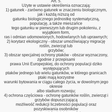
Art. 5.
Użyte w ustawie określenia oznaczają:
1) gatunek - zarówno gatunek w znaczeniu biologicznym,
jak i każdą niższą od
gatunku biologicznego jednostkę systematyczną,
populację, a także mieszańce
tego gatunku w pierwszym lub drugim pokoleniu, z
wyjątkiem form,
ras i odmian udomowionych, hodowlanych lub uprawnych;
2) korytarz ekologiczny - obszar umożliwiający migrację
roślin, zwierząt lub
grzybów;
3) obszar specjalnej ochrony ptaków - obszar wyznaczony,
zgodnie z przepisami
prawa Unii Europejskiej, do ochrony populacji dziko
występujących
ptaków jednego lub wielu gatunków, w którego granicach
ptaki mają korzystne
warunki bytowania w ciągu całego życia, w dowolnym jego
okresie
albo stadium rozwoju;
4) ochrona częściowa - ochronę gatunków roślin, zwierząt i
grzybów dopuszczającą
możliwość redukcji liczebności populacji oraz
pozyskiwania osobników