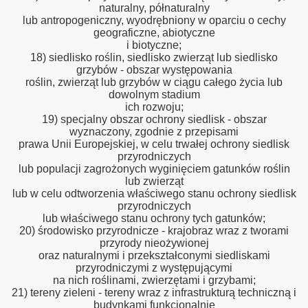
naturalny, półnaturalny
lub antropogeniczny, wyodrębniony w oparciu o cechy
geograficzne, abiotyczne
i biotyczne;
18) siedlisko roślin, siedlisko zwierząt lub siedlisko
grzybów - obszar występowania
roślin, zwierząt lub grzybów w ciągu całego życia lub
dowolnym stadium
ich rozwoju;
19) specjalny obszar ochrony siedlisk - obszar
wyznaczony, zgodnie z przepisami
prawa Unii Europejskiej, w celu trwałej ochrony siedlisk
przyrodniczych
lub populacji zagrożonych wyginięciem gatunków roślin
lub zwierząt
lub w celu odtworzenia właściwego stanu ochrony siedlisk
przyrodniczych
lub właściwego stanu ochrony tych gatunków;
20) środowisko przyrodnicze - krajobraz wraz z tworami
przyrody nieożywionej
oraz naturalnymi i przekształconymi siedliskami
przyrodniczymi z występującymi
na nich roślinami, zwierzętami i grzybami;
21) tereny zieleni - tereny wraz z infrastrukturą techniczną i
budynkami funkcjonalnie