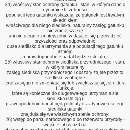
24) właściwy stan ochrony gatunku - stan, w którym dane o
dynamice liczebności
populacji tego gatunku wskazują, że gatunek jest trwałym
składnikiem
właściwego dla niego siedliska, naturalny zasięg gatunku
nie zmniejsza się
ani nie ulegnie zmniejszeniu w dającej się przewidzieć
przyszłości oraz odpowiednio
duże siedlisko dla utrzymania się populacji tego gatunku
istnieje
i prawdopodobnie nadal będzie istniało;
25) właściwy stan ochrony siedliska przyrodniczego - stan,
w którym naturalny
zasięg siedliska przyrodniczego i obszary zajęte przez to
siedlisko w obrębie
jego zasięgu nie zmieniają się lub zwiększają się, struktura
i funkcje,
które są konieczne do długotrwałego utrzymania się
siedliska istnieją i
prawdopodobnie nadal będą istniały oraz typowe dla tego
siedliska gatunki
znajdują się we właściwym stanie ochrony;
26) wstęp do parku narodowego albo rezerwatu przyrody -
wejście lub wjazd na
obszar objęty ochroną ścisłą lub czynną w celu naukowym,