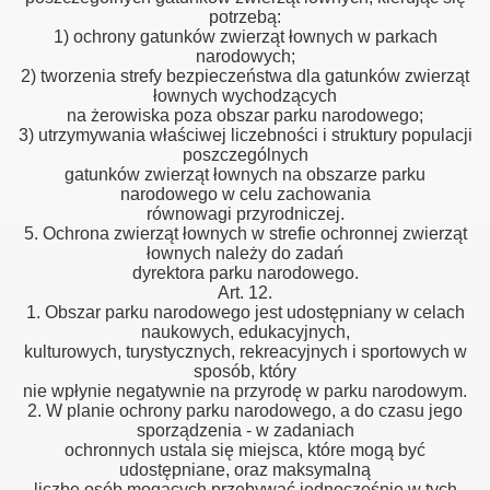
potrzebą:
1) ochrony gatunków zwierząt łownych w parkach
narodowych;
2) tworzenia strefy bezpieczeństwa dla gatunków zwierząt
łownych wychodzących
na żerowiska poza obszar parku narodowego;
3) utrzymywania właściwej liczebności i struktury populacji
poszczególnych
gatunków zwierząt łownych na obszarze parku
narodowego w celu zachowania
równowagi przyrodniczej.
5. Ochrona zwierząt łownych w strefie ochronnej zwierząt
łownych należy do zadań
dyrektora parku narodowego.
Art. 12.
1. Obszar parku narodowego jest udostępniany w celach
naukowych, edukacyjnych,
kulturowych, turystycznych, rekreacyjnych i sportowych w
sposób, który
nie wpłynie negatywnie na przyrodę w parku narodowym.
2. W planie ochrony parku narodowego, a do czasu jego
sporządzenia - w zadaniach
ochronnych ustala się miejsca, które mogą być
udostępniane, oraz maksymalną
liczbę osób mogących przebywać jednocześnie w tych