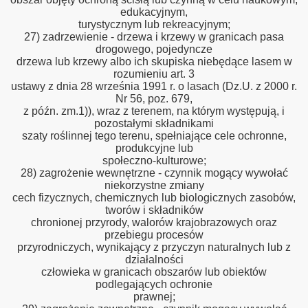
edukacyjnym,
turystycznym lub rekreacyjnym;
27) zadrzewienie - drzewa i krzewy w granicach pasa
drogowego, pojedyncze
drzewa lub krzewy albo ich skupiska niebędące lasem w
rozumieniu art. 3
ustawy z dnia 28 września 1991 r. o lasach (Dz.U. z 2000 r.
Nr 56, poz. 679,
z późn. zm.1)), wraz z terenem, na którym występują, i
pozostałymi składnikami
szaty roślinnej tego terenu, spełniające cele ochronne,
produkcyjne lub
społeczno-kulturowe;
28) zagrożenie wewnętrzne - czynnik mogący wywołać
niekorzystne zmiany
cech fizycznych, chemicznych lub biologicznych zasobów,
tworów i składników
chronionej przyrody, walorów krajobrazowych oraz
przebiegu procesów
przyrodniczych, wynikający z przyczyn naturalnych lub z
działalności
człowieka w granicach obszarów lub obiektów
podlegających ochronie
prawnej;