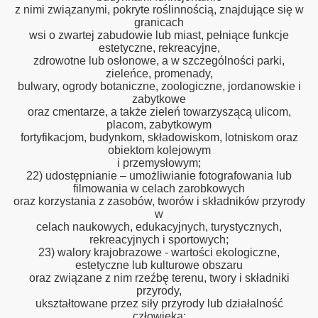
z nimi związanymi, pokryte roślinnością, znajdujące się w
granicach
wsi o zwartej zabudowie lub miast, pełniące funkcje
estetyczne, rekreacyjne,
zdrowotne lub osłonowe, a w szczególności parki,
zieleńce, promenady,
bulwary, ogrody botaniczne, zoologiczne, jordanowskie i
zabytkowe
oraz cmentarze, a także zieleń towarzyszącą ulicom,
placom, zabytkowym
fortyfikacjom, budynkom, składowiskom, lotniskom oraz
obiektom kolejowym
i przemysłowym;
22) udostępnianie – umożliwianie fotografowania lub
filmowania w celach zarobkowych
oraz korzystania z zasobów, tworów i składników przyrody
w
celach naukowych, edukacyjnych, turystycznych,
rekreacyjnych i sportowych;
23) walory krajobrazowe - wartości ekologiczne,
estetyczne lub kulturowe obszaru
oraz związane z nim rzeźbę terenu, twory i składniki
przyrody,
ukształtowane przez siły przyrody lub działalność
człowieka;