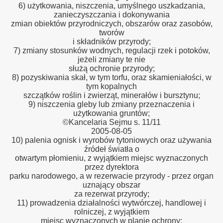
6) użytkowania, niszczenia, umyślnego uszkadzania,
zanieczyszczania i dokonywania
zmian obiektów przyrodniczych, obszarów oraz zasobów,
tworów
i składników przyrody;
7) zmiany stosunków wodnych, regulacji rzek i potoków,
jeżeli zmiany te nie
służą ochronie przyrody;
8) pozyskiwania skał, w tym torfu, oraz skamieniałości, w
tym kopalnych
szczątków roślin i zwierząt, minerałów i bursztynu;
9) niszczenia gleby lub zmiany przeznaczenia i
użytkowania gruntów;
©Kancelaria Sejmu s. 11/11
2005-08-05
10) palenia ognisk i wyrobów tytoniowych oraz używania
źródeł światła o
otwartym płomieniu, z wyjątkiem miejsc wyznaczonych
przez dyrektora
parku narodowego, a w rezerwacie przyrody - przez organ
uznający obszar
za rezerwat przyrody;
11) prowadzenia działalności wytwórczej, handlowej i
rolniczej, z wyjątkiem
miejsc wyznaczonych w planie ochrony;