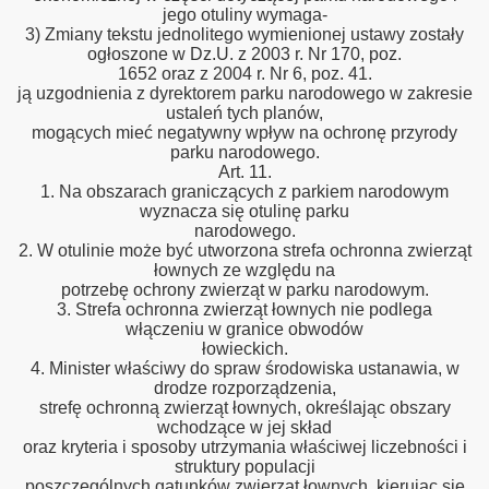
jego otuliny wymaga-
3) Zmiany tekstu jednolitego wymienionej ustawy zostały
ogłoszone w Dz.U. z 2003 r. Nr 170, poz.
1652 oraz z 2004 r. Nr 6, poz. 41.
ją uzgodnienia z dyrektorem parku narodowego w zakresie
ustaleń tych planów,
mogących mieć negatywny wpływ na ochronę przyrody
parku narodowego.
Art. 11.
1. Na obszarach graniczących z parkiem narodowym
wyznacza się otulinę parku
narodowego.
2. W otulinie może być utworzona strefa ochronna zwierząt
łownych ze względu na
potrzebę ochrony zwierząt w parku narodowym.
3. Strefa ochronna zwierząt łownych nie podlega
włączeniu w granice obwodów
łowieckich.
4. Minister właściwy do spraw środowiska ustanawia, w
drodze rozporządzenia,
strefę ochronną zwierząt łownych, określając obszary
wchodzące w jej skład
oraz kryteria i sposoby utrzymania właściwej liczebności i
struktury populacji
poszczególnych gatunków zwierząt łownych, kierując się