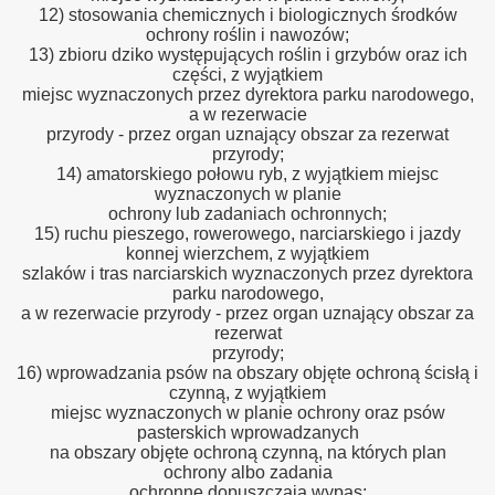
12) stosowania chemicznych i biologicznych środków
ochrony roślin i nawozów;
13) zbioru dziko występujących roślin i grzybów oraz ich
części, z wyjątkiem
miejsc wyznaczonych przez dyrektora parku narodowego,
a w rezerwacie
przyrody - przez organ uznający obszar za rezerwat
przyrody;
14) amatorskiego połowu ryb, z wyjątkiem miejsc
wyznaczonych w planie
ochrony lub zadaniach ochronnych;
15) ruchu pieszego, rowerowego, narciarskiego i jazdy
konnej wierzchem, z wyjątkiem
szlaków i tras narciarskich wyznaczonych przez dyrektora
parku narodowego,
a w rezerwacie przyrody - przez organ uznający obszar za
rezerwat
przyrody;
16) wprowadzania psów na obszary objęte ochroną ścisłą i
czynną, z wyjątkiem
miejsc wyznaczonych w planie ochrony oraz psów
pasterskich wprowadzanych
na obszary objęte ochroną czynną, na których plan
ochrony albo zadania
ochronne dopuszczają wypas;