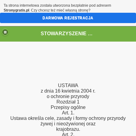
Ta strona internetowa została utworzona bezpłatnie pod adresem
Stronygratis.pl
. Czy chcesz też mieć własną stronę?
DARMOWA REJESTRACJA
STOWARZYSZENIE EKOLOGICZNO- KULTURALNE "PAKLA"
USTAWA
z dnia 16 kwietnia 2004 r.
o ochronie przyrody
Rozdział 1
Przepisy ogólne
Art. 1.
Ustawa określa cele, zasady i formy ochrony przyrody
żywej i nieożywionej oraz
krajobrazu.
Art. 2.
rząt