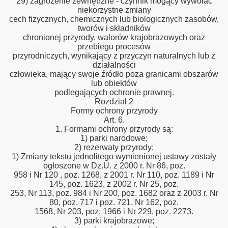
29) zagrożenie zewnętrzne - czynnik mogący wywołać
niekorzystne zmiany
cech fizycznych, chemicznych lub biologicznych zasobów,
tworów i składników
chronionej przyrody, walorów krajobrazowych oraz
przebiegu procesów
przyrodniczych, wynikający z przyczyn naturalnych lub z
działalności
człowieka, mający swoje źródło poza granicami obszarów
lub obiektów
podlegających ochronie prawnej.
Rozdział 2
Formy ochrony przyrody
Art. 6.
1. Formami ochrony przyrody są:
1) parki narodowe;
2) rezerwaty przyrody;
1) Zmiany tekstu jednolitego wymienionej ustawy zostały
ogłoszone w Dz.U. z 2000 r. Nr 86, poz.
958 i Nr 120 , poz. 1268, z 2001 r. Nr 110, poz. 1189 i Nr
145, poz. 1623, z 2002 r. Nr 25, poz.
253, Nr 113, poz. 984 i Nr 200, poz. 1682 oraz z 2003 r. Nr
80, poz. 717 i poz. 721, Nr 162, poz.
1568, Nr 203, poz. 1966 i Nr 229, poz. 2273.
3) parki krajobrazowe;