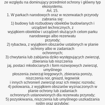
ze względu na dominujący przedmiot ochrony i główny typ
ekosystemu.
Art. 15.
1. W parkach narodowych oraz w rezerwatach przyrody
zabrania się:
1) budowy lub rozbudowy obiektów budowlanych i
urządzeń technicznych, z
wyjątkiem obiektów i urządzeń służących celom parku
narodowego albo rezerwatu
przyrody;
2) rybactwa, z wyjątkiem obszarów ustalonych w planie
ochrony albo w zadaniach
ochronnych;
3) chwytania lub zabijania dziko występujących zwierząt,
zbierania lub niszczenia
jaj, postaci młodocianych i form rozwojowych zwierząt,
umyślnego
płoszenia zwierząt kręgowych, zbierania poroży,
niszczenia nor, gniazd, legowisk
i innych schronień zwierząt oraz ich miejsc rozrodu;
4) polowania, z wyjątkiem obszarów wyznaczonych w
planie ochrony lub zadaniach
ochronnych ustanowionych dla rezerwatu przyrody;
5) pozyskiwania, niszczenia lub umyślnego uszkadzania
roślin oraz grzybów;