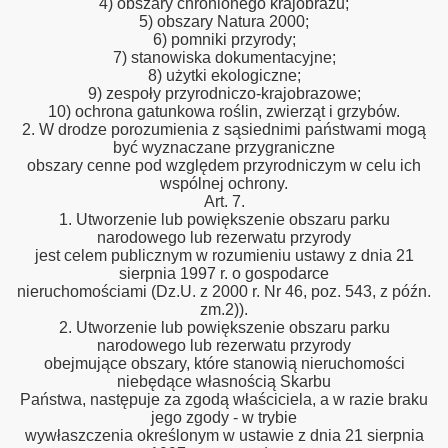
4) obszary chronionego krajobrazu;
5) obszary Natura 2000;
6) pomniki przyrody;
7) stanowiska dokumentacyjne;
8) użytki ekologiczne;
9) zespoły przyrodniczo-krajobrazowe;
10) ochrona gatunkowa roślin, zwierząt i grzybów.
2. W drodze porozumienia z sąsiednimi państwami mogą
być wyznaczane przygraniczne
obszary cenne pod względem przyrodniczym w celu ich
wspólnej ochrony.
Art. 7.
1. Utworzenie lub powiększenie obszaru parku
narodowego lub rezerwatu przyrody
jest celem publicznym w rozumieniu ustawy z dnia 21
sierpnia 1997 r. o gospodarce
nieruchomościami (Dz.U. z 2000 r. Nr 46, poz. 543, z późn.
zm.2)).
2. Utworzenie lub powiększenie obszaru parku
narodowego lub rezerwatu przyrody
obejmujące obszary, które stanowią nieruchomości
niebędące własnością Skarbu
Państwa, następuje za zgodą właściciela, a w razie braku
jego zgody - w trybie
wywłaszczenia określonym w ustawie z dnia 21 sierpnia