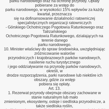
parku narodowego oraz na ochronę przyrody. Opłaty
pobierane za wstęp do
parku narodowego, w wysokości 15% wpływów za każdy
kwartał, przeznacza
się na dofinansowanie działalności ratowniczej
specjalistycznych organizacji ratowniczych
- Górskiego Ochotniczego Pogotowia Ratunkowego oraz
Tatrzańskiego
Ochotniczego Pogotowia Ratunkowego, działających na
terenie danego
parku narodowego.
10. Minister właściwy do spraw środowiska, uwzględniając
zróżnicowanie walorów
przyrodniczych i krajobrazowych parków narodowych,
nasilenie ruchu turystycznego
i jego oddziaływanie na przyrodę parków narodowych,
określi, w
drodze rozporządzenia, parki narodowe lub niektóre ich
obszary, gdzie za wstęp
pobiera się opłaty.
Art. 13.
1. Rezerwat przyrody obejmuje obszary zachowane w
stanie naturalnym lub mało
zmienionym, ekosystemy, ostoje i siedliska przyrodnicze, a
także siedliska roślin,