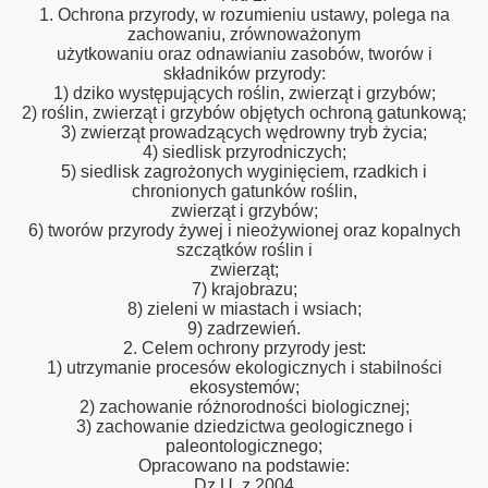
1. Ochrona przyrody, w rozumieniu ustawy, polega na
zachowaniu, zrównoważonym
użytkowaniu oraz odnawianiu zasobów, tworów i
składników przyrody:
za agresywne
1) dziko występujących roślin, zwierząt i grzybów;
2) roślin, zwierząt i grzybów objętych ochroną gatunkową;
3) zwierząt prowadzących wędrowny tryb życia;
4) siedlisk przyrodniczych;
5) siedlisk zagrożonych wyginięciem, rzadkich i
erząt wykorzystywanych w akcjach ratowniczych
chronionych gatunków roślin,
zwierząt i grzybów;
6) tworów przyrody żywej i nieożywionej oraz kopalnych
szczątków roślin i
zwierząt;
7) krajobrazu;
8) zieleni w miastach i wsiach;
9) zadrzewień.
2. Celem ochrony przyrody jest:
1) utrzymanie procesów ekologicznych i stabilności
ekosystemów;
2) zachowanie różnorodności biologicznej;
3) zachowanie dziedzictwa geologicznego i
paleontologicznego;
Opracowano na podstawie:
Dz.U. z 2004