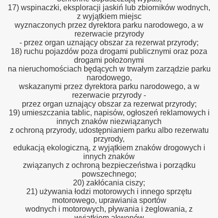
17) wspinaczki, eksploracji jaskiń lub zbiorników wodnych,
z wyjątkiem miejsc
wyznaczonych przez dyrektora parku narodowego, a w
rezerwacie przyrody
- przez organ uznający obszar za rezerwat przyrody;
18) ruchu pojazdów poza drogami publicznymi oraz poza
drogami położonymi
na nieruchomościach będących w trwałym zarządzie parku
narodowego,
wskazanymi przez dyrektora parku narodowego, a w
rezerwacie przyrody -
przez organ uznający obszar za rezerwat przyrody;
19) umieszczania tablic, napisów, ogłoszeń reklamowych i
innych znaków niezwiązanych
z ochroną przyrody, udostępnianiem parku albo rezerwatu
przyrody,
edukacją ekologiczną, z wyjątkiem znaków drogowych i
innych znaków
związanych z ochroną bezpieczeństwa i porządku
powszechnego;
20) zakłócania ciszy;
21) używania łodzi motorowych i innego sprzętu
motorowego, uprawiania sportów
wodnych i motorowych, pływania i żeglowania, z
wyjątkiem akwenów