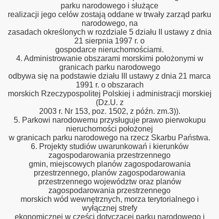
parku narodowego i służące
realizacji jego celów zostają oddane w trwały zarząd parku
narodowego, na
zasadach określonych w rozdziale 5 działu II ustawy z dnia
21 sierpnia 1997 r. o
gospodarce nieruchomościami.
4. Administrowanie obszarami morskimi położonymi w
granicach parku narodowego
odbywa się na podstawie działu III ustawy z dnia 21 marca
1991 r. o obszarach
morskich Rzeczypospolitej Polskiej i administracji morskiej
(Dz.U. z
2003 r. Nr 153, poz. 1502, z późn. zm.3)).
5. Parkowi narodowemu przysługuje prawo pierwokupu
nieruchomości położonej
w granicach parku narodowego na rzecz Skarbu Państwa.
6. Projekty studiów uwarunkowań i kierunków
zagospodarowania przestrzennego
gmin, miejscowych planów zagospodarowania
przestrzennego, planów zagospodarowania
przestrzennego województw oraz planów
zagospodarowania przestrzennego
morskich wód wewnętrznych, morza terytorialnego i
wyłącznej strefy
ekonomicznej w części dotyczącej parku narodowego i