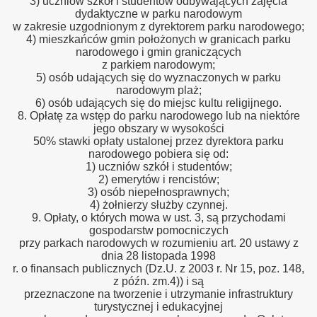
3) uczniów szkół i studentów odbywających zajęcia
dydaktyczne w parku narodowym
w zakresie uzgodnionym z dyrektorem parku narodowego;
4) mieszkańców gmin położonych w granicach parku
narodowego i gmin graniczących
z parkiem narodowym;
5) osób udających się do wyznaczonych w parku
narodowym plaż;
6) osób udających się do miejsc kultu religijnego.
8. Opłatę za wstęp do parku narodowego lub na niektóre
jego obszary w wysokości
50% stawki opłaty ustalonej przez dyrektora parku
narodowego pobiera się od:
1) uczniów szkół i studentów;
2) emerytów i rencistów;
3) osób niepełnosprawnych;
4) żołnierzy służby czynnej.
9. Opłaty, o których mowa w ust. 3, są przychodami
gospodarstw pomocniczych
przy parkach narodowych w rozumieniu art. 20 ustawy z
dnia 28 listopada 1998
r. o finansach publicznych (Dz.U. z 2003 r. Nr 15, poz. 148,
z późn. zm.4)) i są
przeznaczone na tworzenie i utrzymanie infrastruktury
turystycznej i edukacyjnej