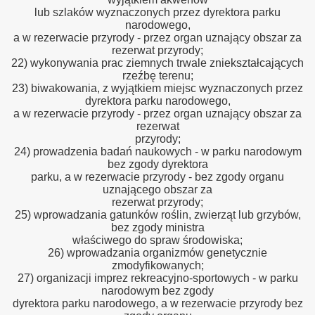
lub szlaków wyznaczonych przez dyrektora parku
narodowego,
a w rezerwacie przyrody - przez organ uznający obszar za
rezerwat przyrody;
22) wykonywania prac ziemnych trwale zniekształcających
rzeźbę terenu;
23) biwakowania, z wyjątkiem miejsc wyznaczonych przez
dyrektora parku narodowego,
a w rezerwacie przyrody - przez organ uznający obszar za
rezerwat
przyrody;
24) prowadzenia badań naukowych - w parku narodowym
bez zgody dyrektora
parku, a w rezerwacie przyrody - bez zgody organu
uznającego obszar za
rezerwat przyrody;
25) wprowadzania gatunków roślin, zwierząt lub grzybów,
bez zgody ministra
właściwego do spraw środowiska;
26) wprowadzania organizmów genetycznie
zmodyfikowanych;
27) organizacji imprez rekreacyjno-sportowych - w parku
narodowym bez zgody
dyrektora parku narodowego, a w rezerwacie przyrody bez