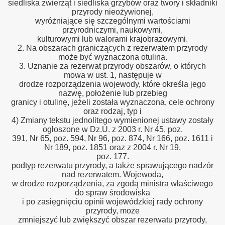
siedliska zwierząt i siedliska grzybów oraz twory i składniki
przyrody nieożywionej,
wyróżniające się szczególnymi wartościami
przyrodniczymi, naukowymi,
kulturowymi lub walorami krajobrazowymi.
2. Na obszarach graniczących z rezerwatem przyrody
może być wyznaczona otulina.
3. Uznanie za rezerwat przyrody obszarów, o których
mowa w ust. 1, następuje w
drodze rozporządzenia wojewody, które określa jego
nazwę, położenie lub przebieg
granicy i otulinę, jeżeli została wyznaczona, cele ochrony
oraz rodzaj, typ i
4) Zmiany tekstu jednolitego wymienionej ustawy zostały
ogłoszone w Dz.U. z 2003 r. Nr 45, poz.
391, Nr 65, poz. 594, Nr 96, poz. 874, Nr 166, poz. 1611 i
Nr 189, poz. 1851 oraz z 2004 r. Nr 19,
poz. 177.
podtyp rezerwatu przyrody, a także sprawującego nadzór
nad rezerwatem. Wojewoda,
w drodze rozporządzenia, za zgodą ministra właściwego
do spraw środowiska
i po zasięgnięciu opinii wojewódzkiej rady ochrony
przyrody, może
zmniejszyć lub zwiększyć obszar rezerwatu przyrody,