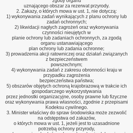
zgody organu
uznającego obszar za rezerwat przyrody.
2. Zakazy, o których mowa w ust. 1, nie dotyczą:
1) wykonywania zadań wynikających z planu ochrony lub
zadań ochronnych;
2) likwidacji nagłych zagrożeń oraz wykonywania
czynności nieujętych w
planie ochrony lub zadaniach ochronnych, za zgodą
organu ustanawiającego
plan ochrony lub zadania ochronne;
3) prowadzenia akcji ratowniczej oraz działań związanych
z bezpieczeństwem
powszechnym;
4) wykonywania zadań z zakresu obronności kraju w
przypadku zagrożenia
bezpieczeństwa państwa;
5) obszarów objętych ochroną krajobrazową w trakcie ich
gospodarczego wykorzystywania
przez jednostki organizacyjne, osoby prawne lub fizyczne
oraz wykonywania prawa własności, zgodnie z przepisami
Kodeksu cywilnego.
3. Minister właściwy do spraw środowiska może zezwolić
na odstępstwa od zakazów,
o których mowa w ust. 1, jeżeli jest to uzasadnione
potrzebą ochrony przyrody,