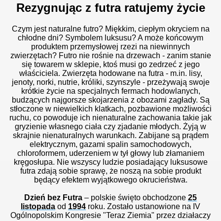
Rezygnując z futra ratujemy życie
Czym jest naturalne futro? Miękkim, ciepłym okryciem na
chłodne dni? Symbolem luksusu? A może końcowym
produktem przemysłowej rzezi na niewinnych
zwierzętach? Futro nie rośnie na drzewach - zanim stanie
się towarem w sklepie, ktoś musi go zedrzeć z jego
właściciela. Zwierzęta hodowane na futra - m.in. lisy,
jenoty, norki, nutrie, króliki, szynszyle - przeżywają swoje
krótkie życie na specjalnych fermach hodowlanych,
budzących najgorsze skojarzenia z obozami zagłady. Są
stłoczone w niewielkich klatkach, pozbawione możliwości
ruchu, co powoduje ich nienaturalne zachowania takie jak
gryzienie własnego ciała czy zjadanie młodych. Żyją w
skrajnie nienaturalnych warunkach. Zabijane są prądem
elektrycznym, gazami spalin samochodowych,
chloroformem, uderzeniem w tył głowy lub złamaniem
kręgosłupa. Nie wszyscy ludzie posiadający luksusowe
futra zdają sobie sprawę, że noszą na sobie produkt
będący efektem wyjątkowego okrucieństwa.
Dzień bez Futra
– polskie święto
obchodzone
25
listopada
od
1994
roku
. Zostało ustanowione na IV
Ogólnopolskim Kongresie "Teraz Ziemia" przez działaczy