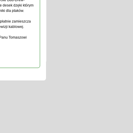
ecke Bud-Drew-
e desek dzęki którym
ki dla ptaków.
łatnie zamieszcza
wizji kablowej.
 Panu Tomaszowi