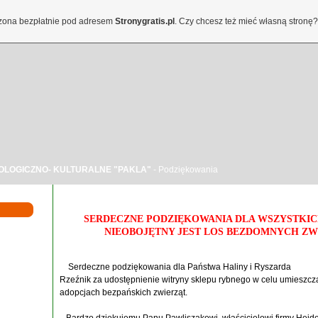
orzona bezpłatnie pod adresem
Stronygratis.pl
. Czy chcesz też mieć własną stronę?
OLOGICZNO- KULTURALNE "PAKLA"
- Podziękowania
SERDECZNE PODZIĘKOWANIA DLA WSZYSTKI
NIEOBOJĘTNY JEST LOS BEZDOMNYCH ZW
Serdeczne podziękowania dla Państwa Haliny i Ryszarda
Rzeźnik za udostępnienie witryny sklepu rybnego w celu umieszcz
adopcjach bezpańskich zwierząt.