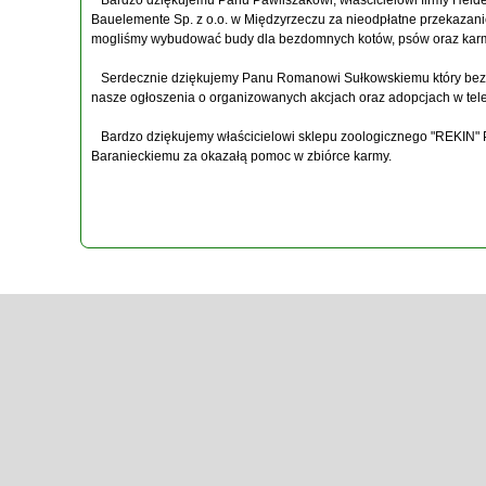
Bardzo dziękujemu Panu Pawliszakowi, właścicielowi firmy
Heid
Bauelemente Sp. z o.o.
w Międzyrzeczu za nieodpłatne przekazani
mogliśmy wybudować budy dla bezdomnych kotów, psów oraz karmi
Serdecznie dziękujemy Panu Romanowi Sułkowskiemu który bezp
nasze ogłoszenia o organizowanych akcjach oraz adopcjach w tele
Bardzo dziękujemy właścicielowi sklepu zoologicznego "REKIN"
Baranieckiemu za okazałą pomoc w zbiórce karmy.